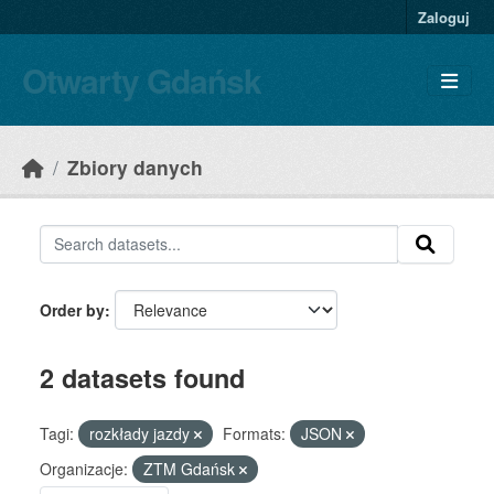
Skip to main content
Zaloguj
Otwarty Gdańsk
Zbiory danych
Order by
2 datasets found
Tagi:
rozkłady jazdy
Formats:
JSON
Organizacje:
ZTM Gdańsk