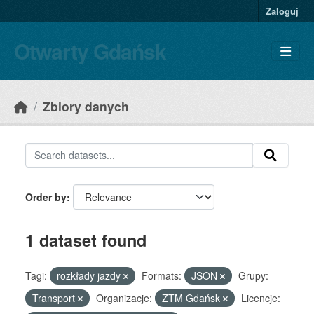
Skip to main content
Zaloguj
Otwarty Gdańsk
Zbiory danych
Order by
1 dataset found
Tagi:
rozkłady jazdy
Formats:
JSON
Grupy:
Transport
Organizacje:
ZTM Gdańsk
Licencje: