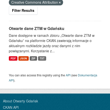
Creative Commons Attribution
Filter Results
Otwarte dane ZTM w Gdańsku
Dane dostępne w ramach zbioru „Otwarte dane ZTM w
Gdańsku” na platformie CKAN zawierają informacje o
aktualnym rozkładzie jazdy oraz danymi z nim
powiązanymi. Korzystanie z...
PDF
JSON
ZIP
TXT
You can also access this registry using the
API
(see
Dokumentacja
API
).
About Otwarty Gdańsk
CKAN API