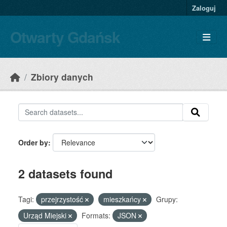
Skip to main content
Zaloguj
Otwarty Gdańsk
Zbiory danych
Order by
2 datasets found
Tagi:
przejrzystość
mieszkańcy
Grupy:
Urząd Miejski
Formats:
JSON