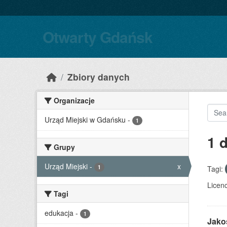
Skip to main content
Otwarty Gdańsk
Zbiory danych
Organizacje
Urząd Miejski w Gdańsku
-
1
1 
Grupy
Urząd Miejski
-
x
1
Tagi:
Licenc
Tagi
edukacja
-
1
Jako