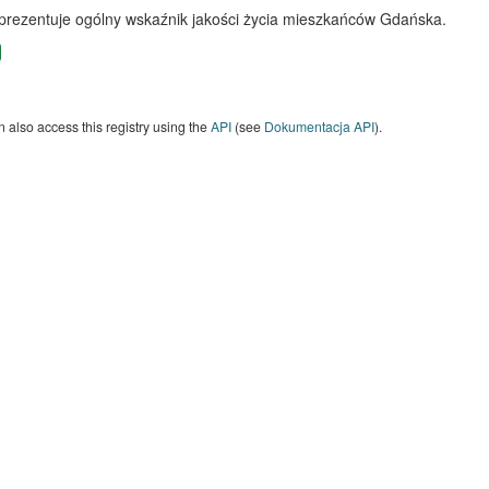
 prezentuje ogólny wskaźnik jakości życia mieszkańców Gdańska.
 also access this registry using the
API
(see
Dokumentacja API
).