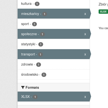
kultura
-
Zbiór
1
XLSX
mieszkańcy
-
x
1
sport
-
1
You can
społeczne
-
x
1
statystyki
-
1
transport
-
x
1
zdrowie
-
1
środowisko
-
1
Formats
XLSX
-
x
1