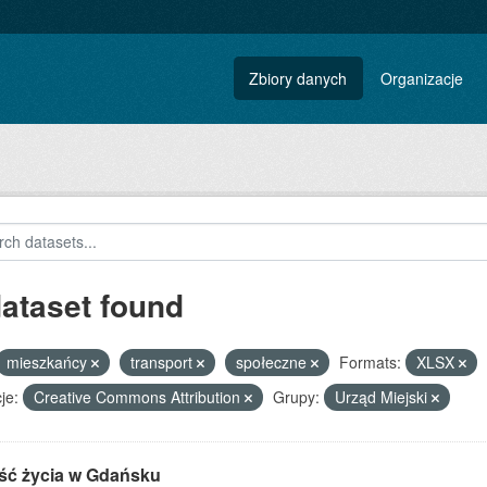
Zbiory danych
Organizacje
dataset found
mieszkańcy
transport
społeczne
Formats:
XLSX
je:
Creative Commons Attribution
Grupy:
Urząd Miejski
ść życia w Gdańsku