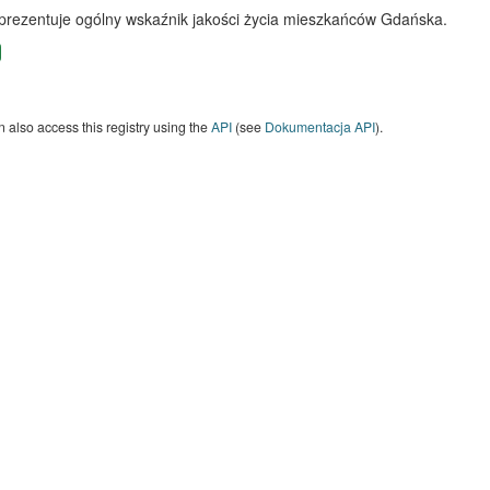
 prezentuje ogólny wskaźnik jakości życia mieszkańców Gdańska.
 also access this registry using the
API
(see
Dokumentacja API
).