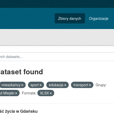
Zbiory danych
Organizacje
dataset found
mieszkańcy
sport
edukacja
transport
Grupy:
d Miejski
Formats:
XLSX
ść życia w Gdańsku