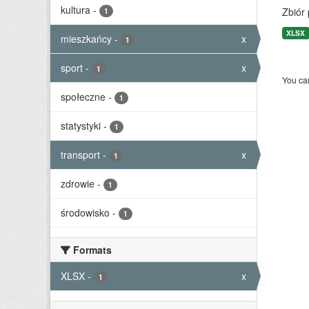
kultura
-
Zbiór
1
XLSX
mieszkańcy
-
x
1
sport
-
x
1
You can
społeczne
-
1
statystyki
-
1
transport
-
x
1
zdrowie
-
1
środowisko
-
1
Formats
XLSX
-
x
1