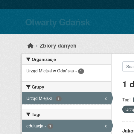
Skip to main content
Otwarty Gdańsk
Zbiory danych
Organizacje
Urząd Miejski w Gdańsku
-
1
1 
Grupy
Urząd Miejski
-
x
1
Tagi:
Urzą
Tagi
edukacja
-
x
1
Jako