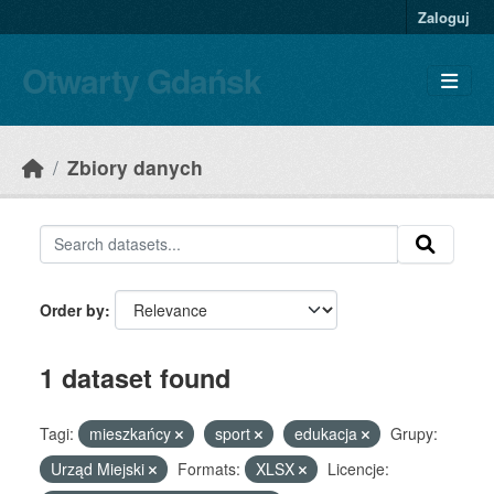
Skip to main content
Zaloguj
Otwarty Gdańsk
Zbiory danych
Order by
1 dataset found
Tagi:
mieszkańcy
sport
edukacja
Grupy:
Urząd Miejski
Formats:
XLSX
Licencje: