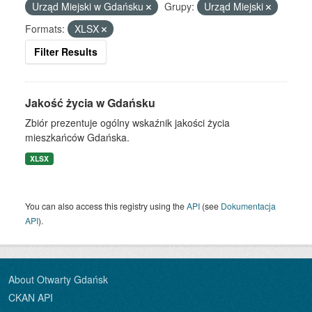
Urząd Miejski w Gdańsku
Grupy:
Urząd Miejski
Formats:
XLSX
Filter Results
Jakość życia w Gdańsku
Zbiór prezentuje ogólny wskaźnik jakości życia
mieszkańców Gdańska.
XLSX
You can also access this registry using the
API
(see
Dokumentacja
API
).
About Otwarty Gdańsk
CKAN API