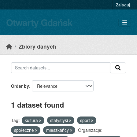
Skip to main content
Zaloguj
Otwarty Gdańsk
Zbiory danych
Order by
1 dataset found
Tagi:
kultura
statystyki
sport
społeczne
mieszkańcy
Organizacje: