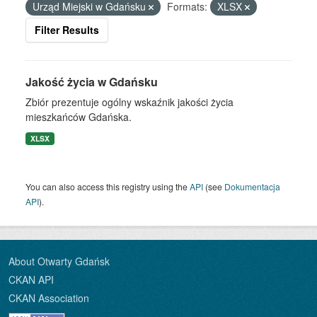
Urząd Miejski w Gdańsku
Formats:
XLSX
Filter Results
Jakość życia w Gdańsku
Zbiór prezentuje ogólny wskaźnik jakości życia
mieszkańców Gdańska.
XLSX
You can also access this registry using the
API
(see
Dokumentacja
API
).
About Otwarty Gdańsk
CKAN API
CKAN Association