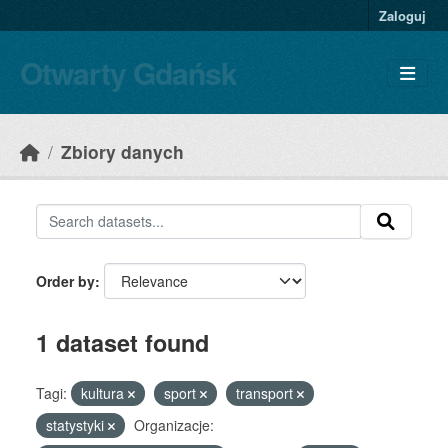
Skip to main content
Zaloguj
Otwarty Gdańsk
Zbiory danych
Order by
1 dataset found
Tagi:
kultura
sport
transport
statystyki
Organizacje: