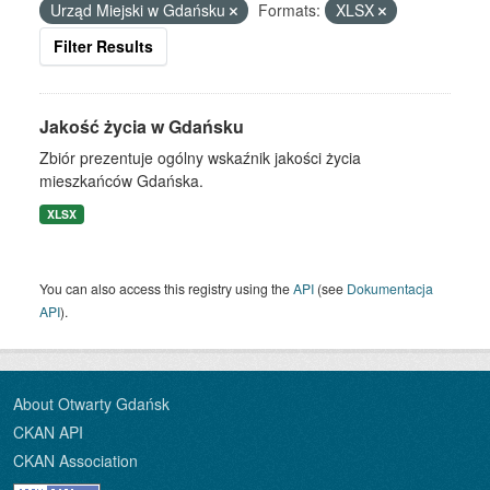
Urząd Miejski w Gdańsku
Formats:
XLSX
Filter Results
Jakość życia w Gdańsku
Zbiór prezentuje ogólny wskaźnik jakości życia
mieszkańców Gdańska.
XLSX
You can also access this registry using the
API
(see
Dokumentacja
API
).
About Otwarty Gdańsk
CKAN API
CKAN Association