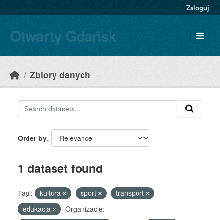
Skip to main content
Zaloguj
Otwarty Gdańsk
Zbiory danych
Order by
1 dataset found
Tagi:
kultura
sport
transport
edukacja
Organizacje: