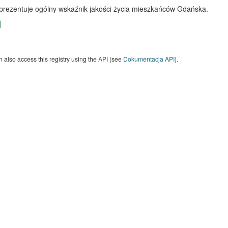
 prezentuje ogólny wskaźnik jakości życia mieszkańców Gdańska.
 also access this registry using the
API
(see
Dokumentacja API
).