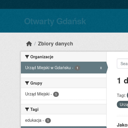
Skip to main content
Otwarty Gdańsk
Zbiory danych
Organizacje
Urząd Miejski w Gdańsku
-
x
1
1 
Grupy
Urząd Miejski
-
1
Tagi:
Urzą
Tagi
edukacja
-
1
Jako