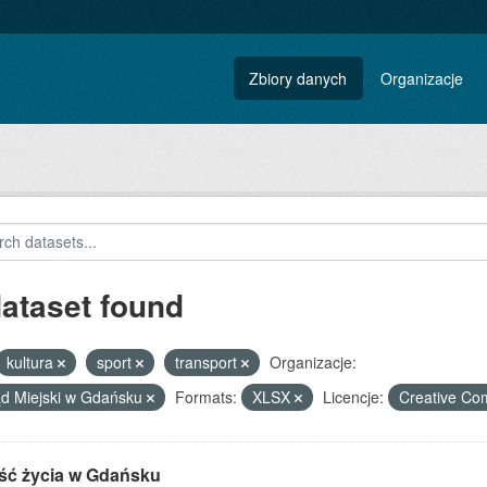
Zbiory danych
Organizacje
dataset found
kultura
sport
transport
Organizacje:
d Miejski w Gdańsku
Formats:
XLSX
Licencje:
Creative Co
ść życia w Gdańsku