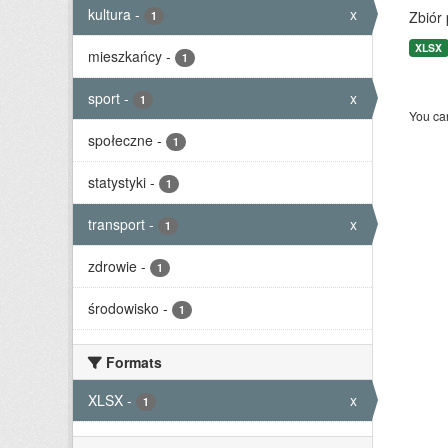
kultura
-
x
Zbiór
1
XLSX
mieszkańcy
-
1
sport
-
x
1
You can
społeczne
-
1
statystyki
-
1
transport
-
x
1
zdrowie
-
1
środowisko
-
1
Formats
XLSX
-
x
1