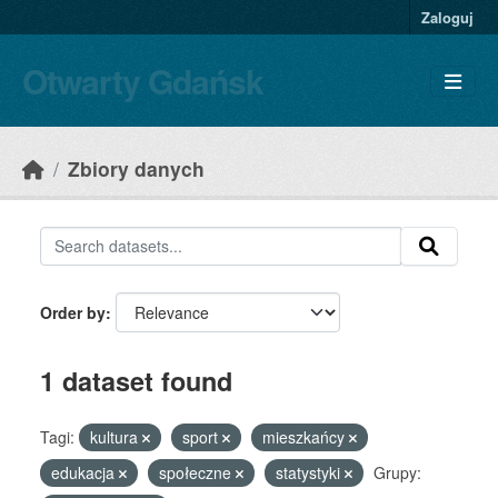
Skip to main content
Zaloguj
Otwarty Gdańsk
Zbiory danych
Order by
1 dataset found
Tagi:
kultura
sport
mieszkańcy
edukacja
społeczne
statystyki
Grupy: