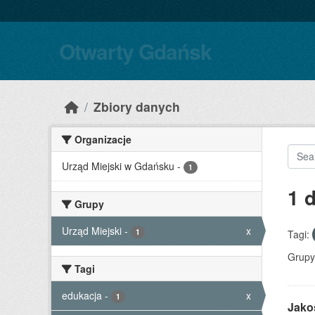
Skip to main content
Otwarty Gdańsk
Zbiory danych
Organizacje
Urząd Miejski w Gdańsku
-
1
1 
Grupy
Urząd Miejski
-
x
1
Tagi:
Grupy
Tagi
edukacja
-
x
1
Jako