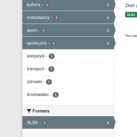
kultura
-
x
Zbiór
1
XLSX
mieszkańcy
-
x
1
sport
-
x
1
You can
społeczne
-
x
1
statystyki
-
1
transport
-
1
zdrowie
-
1
środowisko
-
1
Formats
XLSX
-
x
1