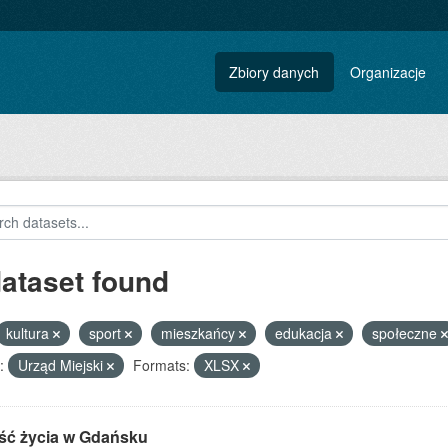
Zbiory danych
Organizacje
dataset found
kultura
sport
mieszkańcy
edukacja
społeczne
:
Urząd Miejski
Formats:
XLSX
ść życia w Gdańsku