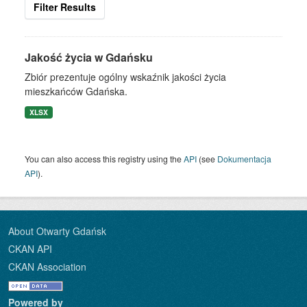
Filter Results
Jakość życia w Gdańsku
Zbiór prezentuje ogólny wskaźnik jakości życia
mieszkańców Gdańska.
XLSX
You can also access this registry using the
API
(see
Dokumentacja
API
).
About Otwarty Gdańsk
CKAN API
CKAN Association
Powered by