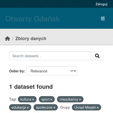
Skip to main content
Zaloguj
Otwarty Gdańsk
Zbiory danych
Order by
1 dataset found
Tagi:
kultura
sport
mieszkańcy
edukacja
społeczne
Grupy:
Urząd Miejski