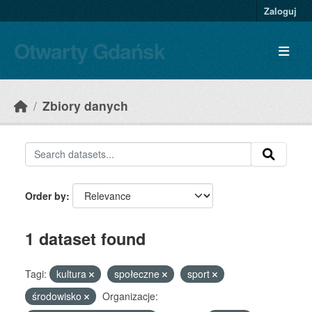
Skip to main content
Zaloguj
Otwarty Gdańsk
Zbiory danych
Order by
1 dataset found
Tagi:
kultura
społeczne
sport
środowisko
Organizacje: