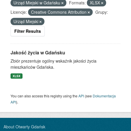
Urząd Miejski w Gdańsku
Formats:
XLSX
Licencje:
Creative Commons Attribution
Grupy:
Urząd Miejski
Filter Results
Jakość życia w Gdańsku
Zbiór prezentuje ogólny wskaźnik jakości życia
mieszkańców Gdańska.
XLSX
You can also access this registry using the
API
(see
Dokumentacja
API
).
About Otwarty Gdańsk