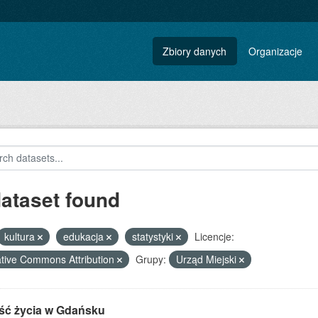
Zbiory danych
Organizacje
dataset found
kultura
edukacja
statystyki
Licencje:
tive Commons Attribution
Grupy:
Urząd Miejski
ść życia w Gdańsku