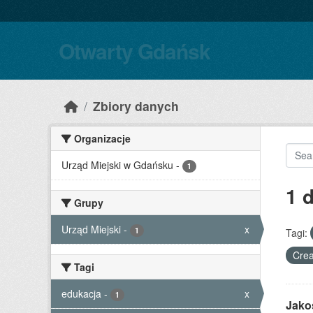
Skip to main content
Otwarty Gdańsk
Zbiory danych
Organizacje
Urząd Miejski w Gdańsku
-
1
1 
Grupy
Urząd Miejski
-
x
1
Tagi:
Crea
Tagi
edukacja
-
x
1
Jako