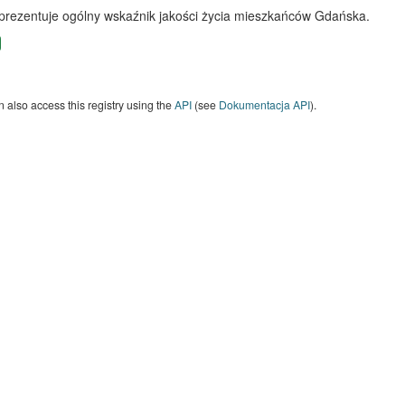
 prezentuje ogólny wskaźnik jakości życia mieszkańców Gdańska.
 also access this registry using the
API
(see
Dokumentacja API
).