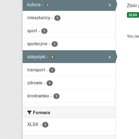
kultura
-
x
Zbiór
1
XLSX
mieszkańcy
-
1
sport
-
1
You can
społeczne
-
1
statystyki
-
x
1
transport
-
1
zdrowie
-
1
środowisko
-
1
Formats
XLSX
-
1