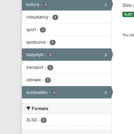
kultura
-
x
Zbiór
1
XLSX
mieszkańcy
-
1
sport
-
1
You can
społeczne
-
1
statystyki
-
x
1
transport
-
1
zdrowie
-
1
środowisko
-
x
1
Formats
XLSX
-
1