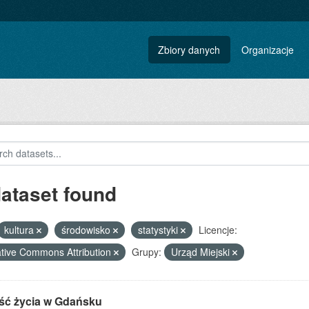
Zbiory danych
Organizacje
dataset found
kultura
środowisko
statystyki
Licencje:
tive Commons Attribution
Grupy:
Urząd Miejski
ść życia w Gdańsku