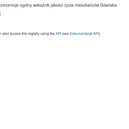
 prezentuje ogólny wskaźnik jakości życia mieszkańców Gdańska.
 also access this registry using the
API
(see
Dokumentacja API
).