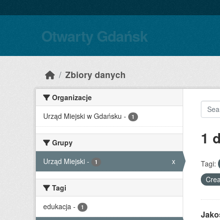
Skip to main content
Otwarty Gdańsk
Zbiory danych
Organizacje
Urząd Miejski w Gdańsku
-
1
1 
Grupy
Urząd Miejski
-
x
1
Tagi:
Crea
Tagi
edukacja
-
1
Jako