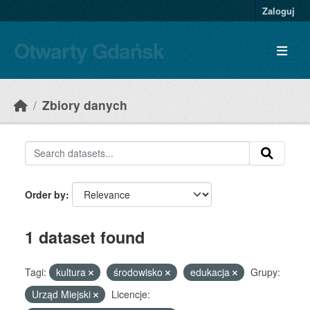
Skip to main content
Zaloguj
Otwarty Gdańsk
Zbiory danych
Order by
1 dataset found
Tagi:
kultura
środowisko
edukacja
Grupy:
Urząd Miejski
Licencje: