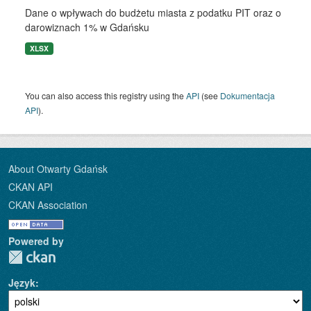
Dane o wpływach do budżetu miasta z podatku PIT oraz o
darowiznach 1% w Gdańsku
XLSX
You can also access this registry using the
API
(see
Dokumentacja
API
).
About Otwarty Gdańsk
CKAN API
CKAN Association
Powered by
Język