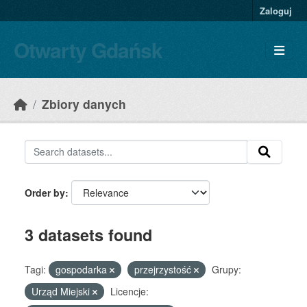
Skip to main content
Zaloguj
Otwarty Gdańsk
Zbiory danych
Order by
3 datasets found
Tagi:
gospodarka
przejrzystość
Grupy:
Urząd Miejski
Licencje: