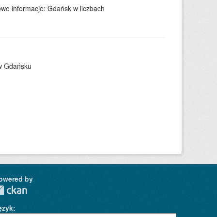
we informacje: Gdańsk w liczbach
 w Gdańsku
owered by
ęzyk