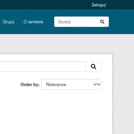
Zaloguj
Grupy
O serwisie
Order by
: