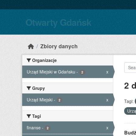
Skip to main content
Otwarty Gdańsk
Zbiory danych
Organizacje
Urząd Miejski w Gdańsku
-
x
2
2 
Grupy
Urząd Miejski
-
x
2
Tagi:
Urzą
Tagi
finanse
-
x
2
Budż