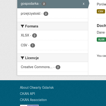
gospodarka
-
x
Porów
2
CSV
przejrzystość
-
2
Docho
Formats
Dane 
XLSX
-
2
XLSX
CSV
-
1
You can
Licencje
Creative Commons...
-
2
About Otwarty Gdańsk
CKAN API
CKAN Association