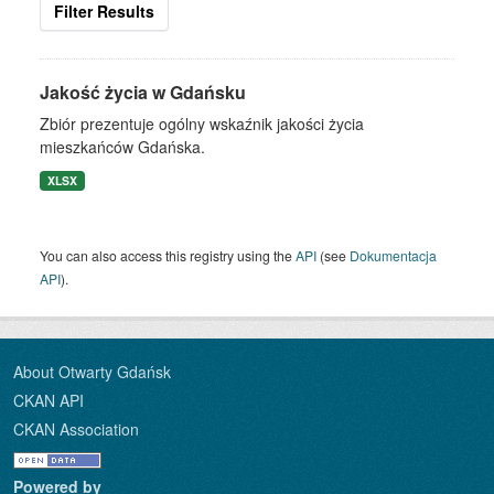
Filter Results
Jakość życia w Gdańsku
Zbiór prezentuje ogólny wskaźnik jakości życia
mieszkańców Gdańska.
XLSX
You can also access this registry using the
API
(see
Dokumentacja
API
).
About Otwarty Gdańsk
CKAN API
CKAN Association
Powered by