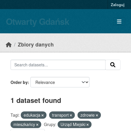
Skip to main content
Zaloguj
Otwarty Gdańsk
Zbiory danych
Order by
1 dataset found
Tagi:
edukacja
transport
zdrowie
mieszkańcy
Grupy:
Urząd Miejski