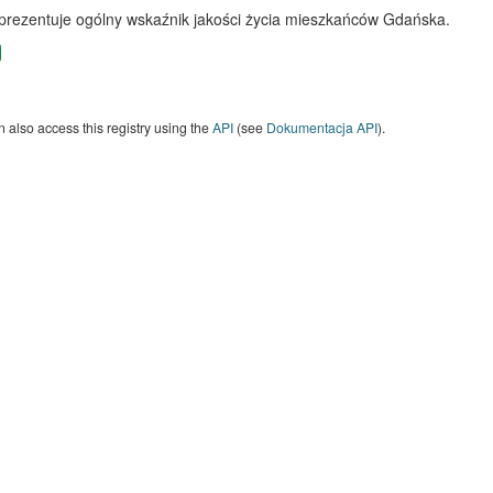
 prezentuje ogólny wskaźnik jakości życia mieszkańców Gdańska.
 also access this registry using the
API
(see
Dokumentacja API
).