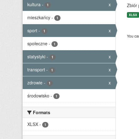
kultura
-
x
Zbiór
1
XLSX
mieszkańcy
-
1
sport
-
x
1
You can
społeczne
-
1
statystyki
-
x
1
transport
-
x
1
zdrowie
-
x
1
środowisko
-
1
Formats
XLSX
-
1