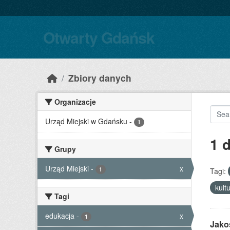
Skip to main content
Otwarty Gdańsk
Zbiory danych
Organizacje
Urząd Miejski w Gdańsku
-
1
1 
Grupy
Urząd Miejski
-
x
1
Tagi:
kult
Tagi
edukacja
-
x
1
Jako