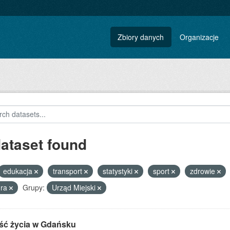
Zbiory danych
Organizacje
dataset found
edukacja
transport
statystyki
sport
zdrowie
ura
Grupy:
Urząd Miejski
ść życia w Gdańsku