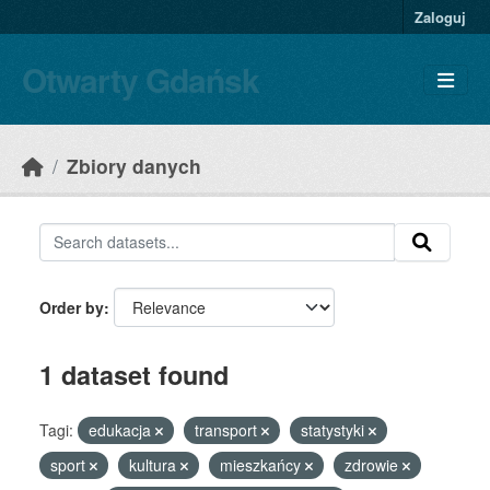
Skip to main content
Zaloguj
Otwarty Gdańsk
Zbiory danych
Order by
1 dataset found
Tagi:
edukacja
transport
statystyki
sport
kultura
mieszkańcy
zdrowie