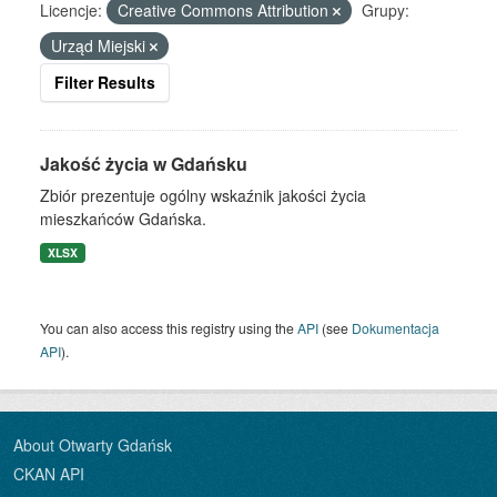
Licencje:
Creative Commons Attribution
Grupy:
Urząd Miejski
Filter Results
Jakość życia w Gdańsku
Zbiór prezentuje ogólny wskaźnik jakości życia
mieszkańców Gdańska.
XLSX
You can also access this registry using the
API
(see
Dokumentacja
API
).
About Otwarty Gdańsk
CKAN API