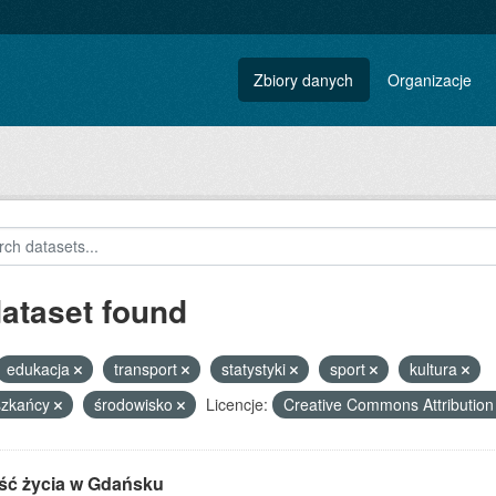
Zbiory danych
Organizacje
dataset found
edukacja
transport
statystyki
sport
kultura
szkańcy
środowisko
Licencje:
Creative Commons Attributio
ść życia w Gdańsku