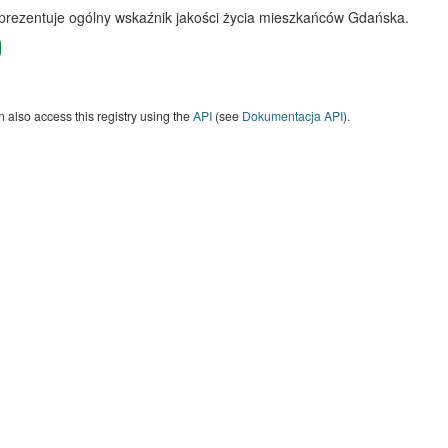
 prezentuje ogólny wskaźnik jakości życia mieszkańców Gdańska.
 also access this registry using the
API
(see
Dokumentacja API
).