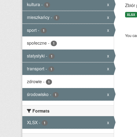
kultura
-
x
Zbiór
1
XLSX
mieszkańcy
-
x
1
sport
-
x
1
You can
społeczne
-
1
statystyki
-
x
1
transport
-
x
1
zdrowie
-
1
środowisko
-
x
1
Formats
XLSX
-
x
1