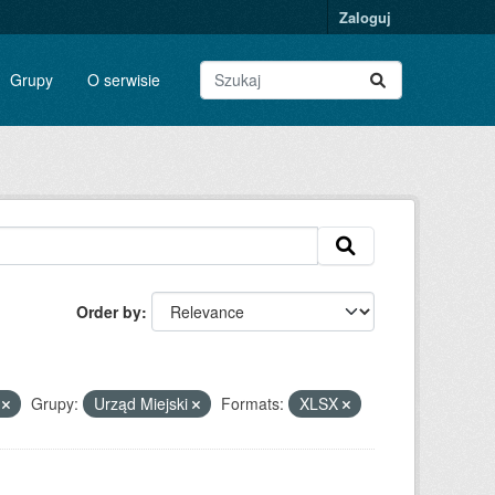
Zaloguj
Grupy
O serwisie
Order by
n
Grupy:
Urząd Miejski
Formats:
XLSX