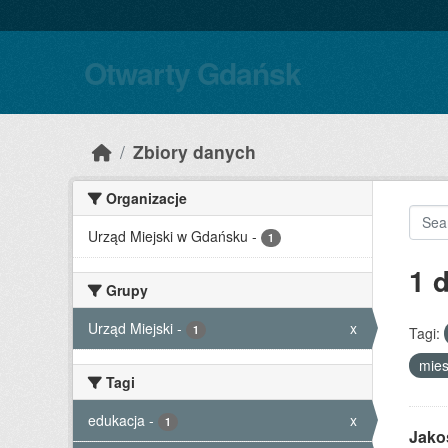
Skip to main content
Otwarty Gdańsk
Zbiory danych
Organizacje
Urząd Miejski w Gdańsku
-
1
1 
Grupy
Urząd Miejski
-
x
1
Tagi:
mie
Tagi
edukacja
-
x
1
Jako