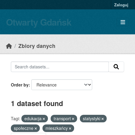
Skip to main content
Zaloguj
Otwarty Gdańsk
Zbiory danych
Order by
1 dataset found
Tagi:
edukacja
transport
statystyki
społeczne
mieszkańcy