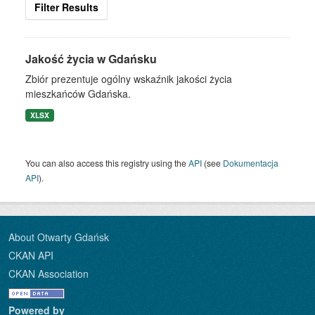
Filter Results
Jakość życia w Gdańsku
Zbiór prezentuje ogólny wskaźnik jakości życia
mieszkańców Gdańska.
XLSX
You can also access this registry using the
API
(see
Dokumentacja
API
).
About Otwarty Gdańsk
CKAN API
CKAN Association
Powered by