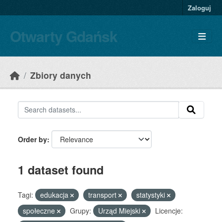
Skip to main content
Zaloguj
Otwarty Gdańsk
Zbiory danych
Order by
1 dataset found
Tagi:
edukacja
transport
statystyki
społeczne
Grupy:
Urząd Miejski
Licencje: