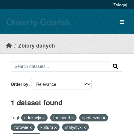
Skip to main content
Zaloguj
Otwarty Gdańsk
Zbiory danych
Order by
1 dataset found
Tagi:
edukacja
transport
społeczne
zdrowie
kultura
statystyki