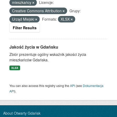
mieszkańcy
Licencje:
Creative Commons Attribution
Grupy:
Urząd Miejski
Formats:
XLSX
Filter Results
Jakość życia w Gdańsku
Zbiór prezentuje ogólny wskaźnik jakości życia
mieszkańców Gdańska.
XLSX
You can also access this registry using the
API
(see
Dokumentacja
API
).
About Otwarty Gdańsk