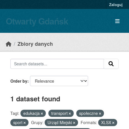
Skip to main content
Zaloguj
Otwarty Gdańsk
Zbiory danych
Order by
1 dataset found
Tagi:
edukacja
transport
społeczne
sport
Grupy:
Urząd Miejski
Formats:
XLSX