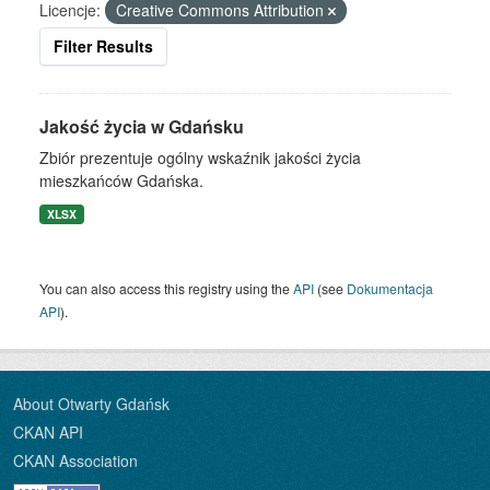
Licencje:
Creative Commons Attribution
Filter Results
Jakość życia w Gdańsku
Zbiór prezentuje ogólny wskaźnik jakości życia
mieszkańców Gdańska.
XLSX
You can also access this registry using the
API
(see
Dokumentacja
API
).
About Otwarty Gdańsk
CKAN API
CKAN Association