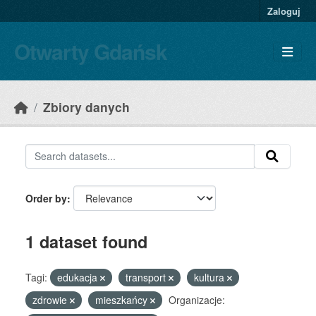
Skip to main content
Zaloguj
Otwarty Gdańsk
Zbiory danych
Order by
1 dataset found
Tagi:
edukacja
transport
kultura
zdrowie
mieszkańcy
Organizacje: