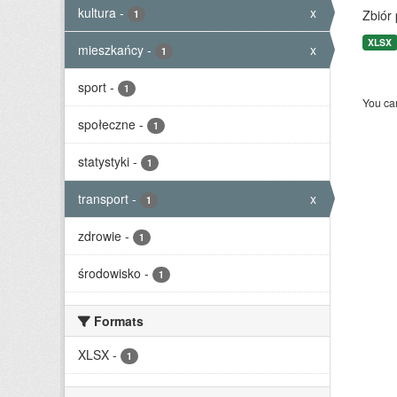
kultura
-
x
Zbiór
1
XLSX
mieszkańcy
-
x
1
sport
-
1
You can
społeczne
-
1
statystyki
-
1
transport
-
x
1
zdrowie
-
1
środowisko
-
1
Formats
XLSX
-
1