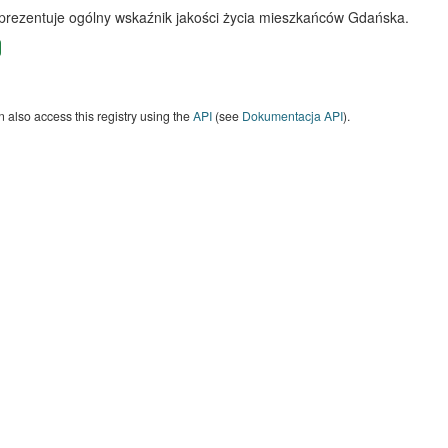
 prezentuje ogólny wskaźnik jakości życia mieszkańców Gdańska.
 also access this registry using the
API
(see
Dokumentacja API
).