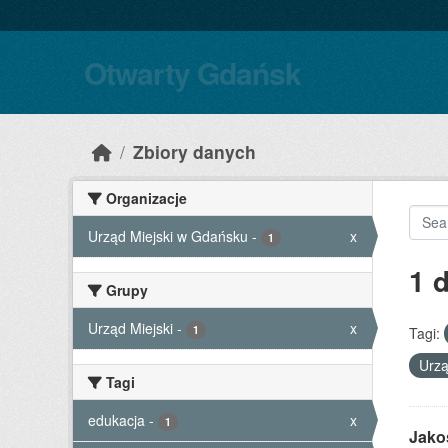
Skip to main content
Otwarty Gdańsk
Zbiory danych
Organizacje
Urząd Miejski w Gdańsku
-
x
1
1 
Grupy
Urząd Miejski
-
x
1
Tagi:
Urzą
Tagi
edukacja
-
x
1
Jako