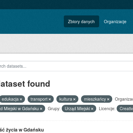
Zbiory danych
Organizacje
dataset found
edukacja
transport
kultura
mieszkańcy
Organizac
d Miejski w Gdańsku
Grupy:
Urząd Miejski
Licencje:
Creati
ść życia w Gdańsku