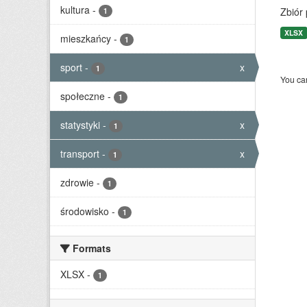
kultura
-
Zbiór
1
XLSX
mieszkańcy
-
1
sport
-
x
1
You can
społeczne
-
1
statystyki
-
x
1
transport
-
x
1
zdrowie
-
1
środowisko
-
1
Formats
XLSX
-
1