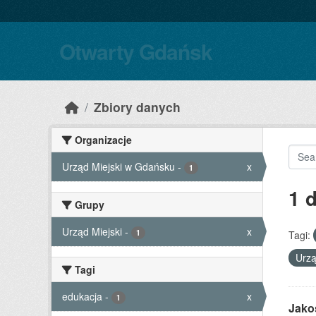
Skip to main content
Otwarty Gdańsk
Zbiory danych
Organizacje
Urząd Miejski w Gdańsku
-
x
1
1 
Grupy
Urząd Miejski
-
x
1
Tagi:
Urzą
Tagi
edukacja
-
x
1
Jako