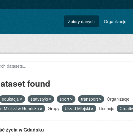
Zbiory danych
Organizacje
dataset found
edukacja
statystyki
sport
transport
Organizacje:
d Miejski w Gdańsku
Grupy:
Urząd Miejski
Licencje:
Creati
ść życia w Gdańsku