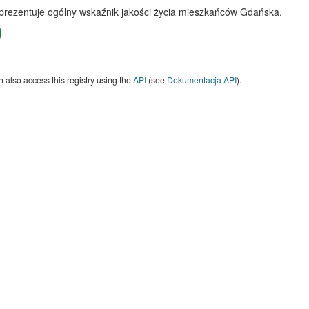
 prezentuje ogólny wskaźnik jakości życia mieszkańców Gdańska.
 also access this registry using the
API
(see
Dokumentacja API
).