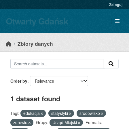
Skip to main content
Zaloguj
Otwarty Gdańsk
Zbiory danych
Order by
1 dataset found
Tagi:
edukacja
statystyki
środowisko
zdrowie
Grupy:
Urząd Miejski
Formats: