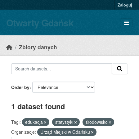
Skip to main content
Zaloguj
Otwarty Gdańsk
Zbiory danych
Order by
1 dataset found
Tagi:
edukacja
statystyki
środowisko
Organizacje:
Urząd Miejski w Gdańsku