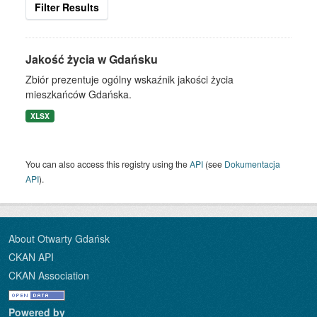
Filter Results
Jakość życia w Gdańsku
Zbiór prezentuje ogólny wskaźnik jakości życia
mieszkańców Gdańska.
XLSX
You can also access this registry using the
API
(see
Dokumentacja
API
).
About Otwarty Gdańsk
CKAN API
CKAN Association
Powered by