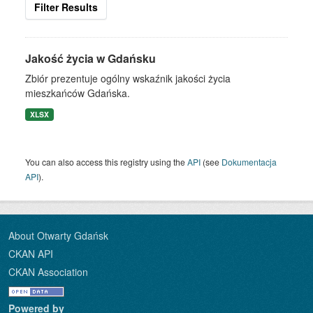
Filter Results
Jakość życia w Gdańsku
Zbiór prezentuje ogólny wskaźnik jakości życia
mieszkańców Gdańska.
XLSX
You can also access this registry using the
API
(see
Dokumentacja
API
).
About Otwarty Gdańsk
CKAN API
CKAN Association
Powered by