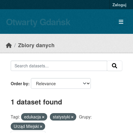
Skip to main content
Zaloguj
Otwarty Gdańsk
Zbiory danych
Order by
1 dataset found
Tagi:
edukacja
statystyki
Grupy:
Urząd Miejski