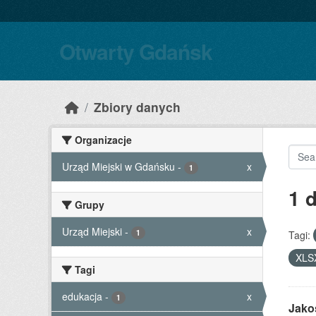
Skip to main content
Otwarty Gdańsk
Zbiory danych
Organizacje
Urząd Miejski w Gdańsku
-
x
1
1 
Grupy
Urząd Miejski
-
x
1
Tagi:
XLS
Tagi
edukacja
-
x
1
Jako