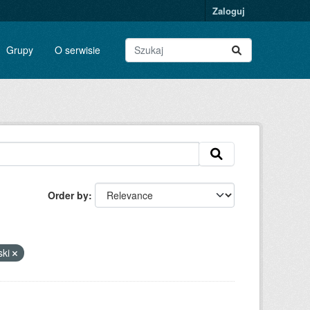
Zaloguj
Grupy
O serwisie
Order by
ski