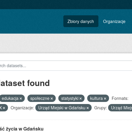
Zbiory danych
Organizacje
dataset found
edukacja
społeczne
statystyki
kultura
Formats:
X
Organizacje:
Urząd Miejski w Gdańsku
Grupy:
Urząd Miej
ść życia w Gdańsku