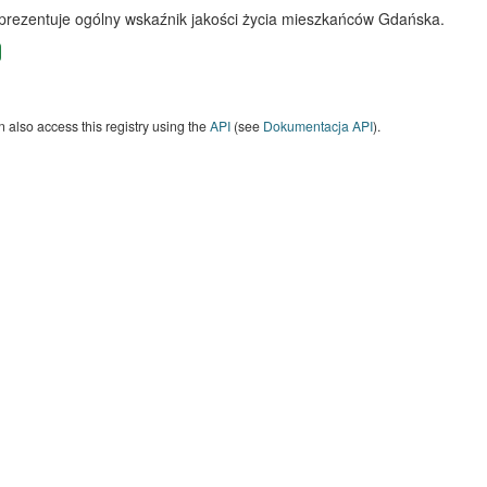
 prezentuje ogólny wskaźnik jakości życia mieszkańców Gdańska.
 also access this registry using the
API
(see
Dokumentacja API
).