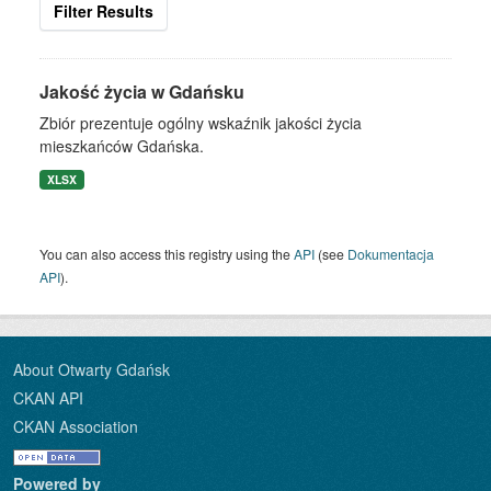
Filter Results
Jakość życia w Gdańsku
Zbiór prezentuje ogólny wskaźnik jakości życia
mieszkańców Gdańska.
XLSX
You can also access this registry using the
API
(see
Dokumentacja
API
).
About Otwarty Gdańsk
CKAN API
CKAN Association
Powered by