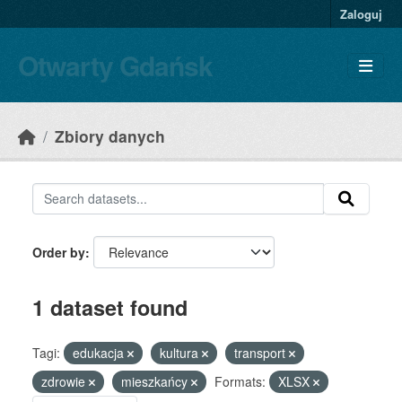
Skip to main content
Zaloguj
Otwarty Gdańsk
Zbiory danych
Order by
1 dataset found
Tagi:
edukacja
kultura
transport
zdrowie
mieszkańcy
Formats:
XLSX