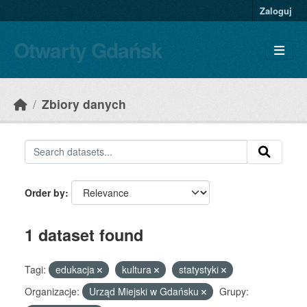
Skip to main content
Zaloguj
Otwarty Gdańsk
Zbiory danych
Order by
1 dataset found
Tagi:
edukacja
kultura
statystyki
Organizacje:
Urząd Miejski w Gdańsku
Grupy: