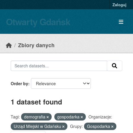
Skip to main content
Zaloguj
Otwarty Gdańsk
Zbiory danych
Order by
1 dataset found
Tagi:
demografia
gospodarka
Organizacje:
Urząd Miejski w Gdańsku
Grupy:
Gospodarka