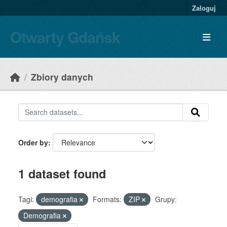
Skip to main content
Zaloguj
Otwarty Gdańsk
Zbiory danych
Order by
1 dataset found
Tagi:
demografia
Formats:
ZIP
Grupy:
Demografia