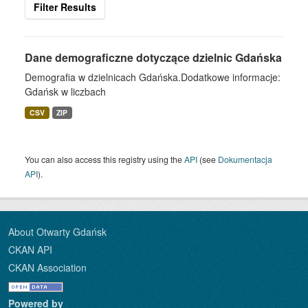
Filter Results
Dane demograficzne dotyczące dzielnic Gdańska
Demografia w dzielnicach Gdańska.Dodatkowe informacje:
Gdańsk w liczbach
CSV
ZIP
You can also access this registry using the
API
(see
Dokumentacja
API
).
About Otwarty Gdańsk
CKAN API
CKAN Association
Powered by