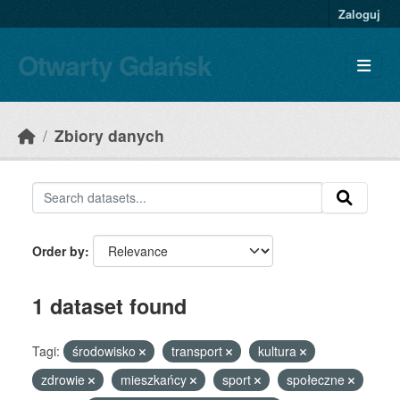
Skip to main content
Zaloguj
Otwarty Gdańsk
Zbiory danych
Order by
1 dataset found
Tagi:
środowisko
transport
kultura
zdrowie
mieszkańcy
sport
społeczne