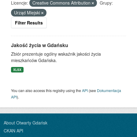
Licencje:
Creative Commons Attribution
Grupy:
Urząd Miejski
Filter Results
Jakość życia w Gdańsku
Zbiór prezentuje ogólny wskaźnik jakości życia
mieszkańców Gdańska.
XLSX
You can also access this registry using the
API
(see
Dokumentacja
API
).
About Otwarty Gdańsk
CKAN API