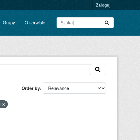
Zaloguj
Grupy
O serwisie
Order by
ki