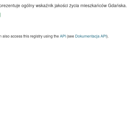
 prezentuje ogólny wskaźnik jakości życia mieszkańców Gdańska.
 also access this registry using the
API
(see
Dokumentacja API
).