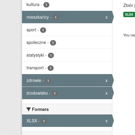
kultura
-
Zbiór
1
XLSX
mieszkańcy
-
x
1
sport
-
1
You can
społeczne
-
1
statystyki
-
1
transport
-
1
zdrowie
-
x
1
środowisko
-
x
1
Formats
XLSX
-
x
1