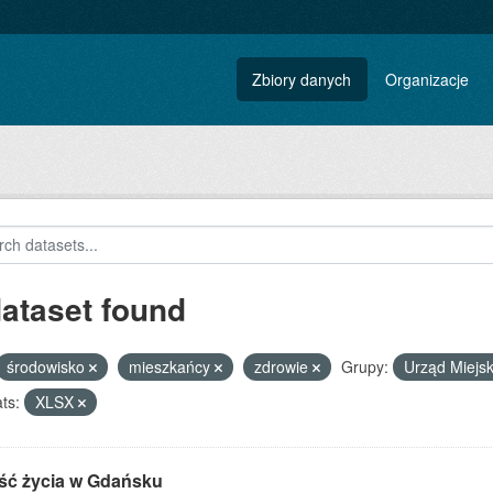
Zbiory danych
Organizacje
dataset found
środowisko
mieszkańcy
zdrowie
Grupy:
Urząd Miejs
ts:
XLSX
ść życia w Gdańsku