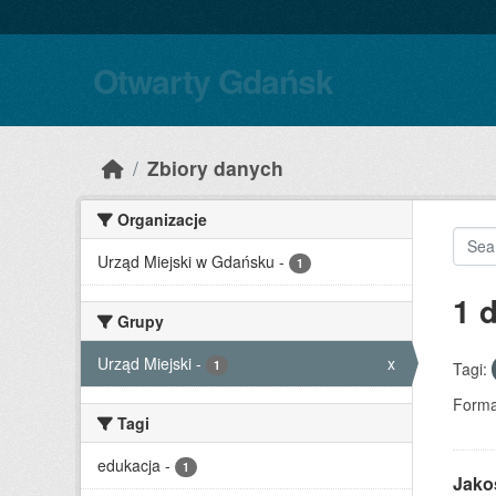
Skip to main content
Otwarty Gdańsk
Zbiory danych
Organizacje
Urząd Miejski w Gdańsku
-
1
1 
Grupy
Urząd Miejski
-
x
1
Tagi:
Forma
Tagi
edukacja
-
1
Jako