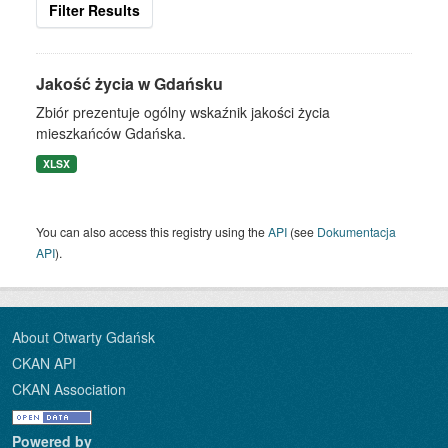
Filter Results
Jakość życia w Gdańsku
Zbiór prezentuje ogólny wskaźnik jakości życia
mieszkańców Gdańska.
XLSX
You can also access this registry using the
API
(see
Dokumentacja
API
).
About Otwarty Gdańsk
CKAN API
CKAN Association
Powered by