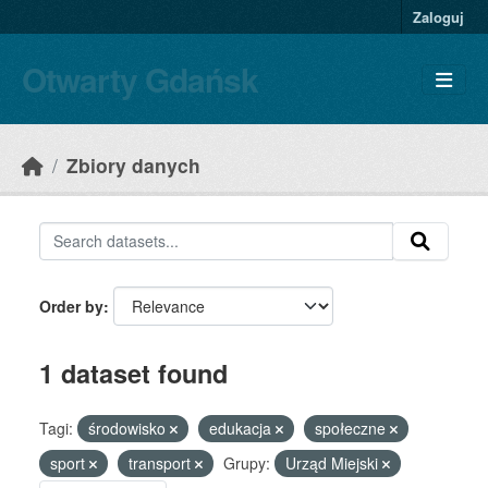
Skip to main content
Zaloguj
Otwarty Gdańsk
Zbiory danych
Order by
1 dataset found
Tagi:
środowisko
edukacja
społeczne
sport
transport
Grupy:
Urząd Miejski