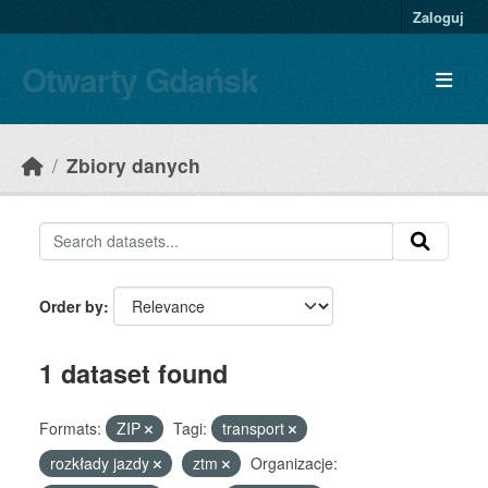
Skip to main content
Zaloguj
Otwarty Gdańsk
Zbiory danych
Order by
1 dataset found
Formats:
ZIP
Tagi:
transport
rozkłady jazdy
ztm
Organizacje: