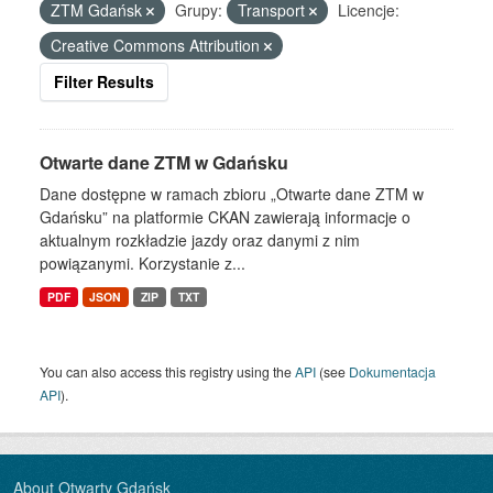
ZTM Gdańsk
Grupy:
Transport
Licencje:
Creative Commons Attribution
Filter Results
Otwarte dane ZTM w Gdańsku
Dane dostępne w ramach zbioru „Otwarte dane ZTM w
Gdańsku” na platformie CKAN zawierają informacje o
aktualnym rozkładzie jazdy oraz danymi z nim
powiązanymi. Korzystanie z...
PDF
JSON
ZIP
TXT
You can also access this registry using the
API
(see
Dokumentacja
API
).
About Otwarty Gdańsk