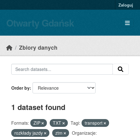
Skip to main content
Zaloguj
Otwarty Gdańsk
Zbiory danych
Order by
1 dataset found
Formats:
ZIP
TXT
Tagi:
transport
rozkłady jazdy
ztm
Organizacje: