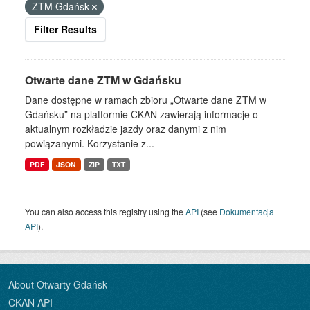
ZTM Gdańsk
Filter Results
Otwarte dane ZTM w Gdańsku
Dane dostępne w ramach zbioru „Otwarte dane ZTM w
Gdańsku” na platformie CKAN zawierają informacje o
aktualnym rozkładzie jazdy oraz danymi z nim
powiązanymi. Korzystanie z...
PDF
JSON
ZIP
TXT
You can also access this registry using the
API
(see
Dokumentacja
API
).
About Otwarty Gdańsk
CKAN API