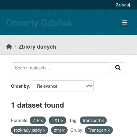
Skip to main content
Zaloguj
Otwarty Gdańsk
Zbiory danych
Order by
1 dataset found
Formats:
ZIP
TXT
Tagi:
transport
rozkłady jazdy
ztm
Grupy:
Transport