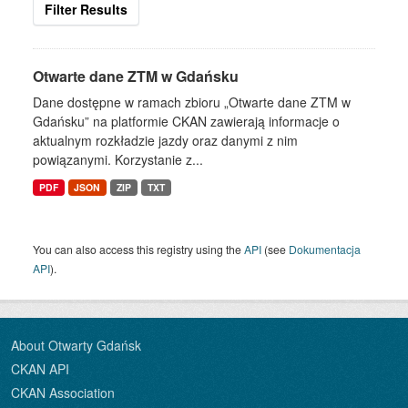
Filter Results
Otwarte dane ZTM w Gdańsku
Dane dostępne w ramach zbioru „Otwarte dane ZTM w
Gdańsku” na platformie CKAN zawierają informacje o
aktualnym rozkładzie jazdy oraz danymi z nim
powiązanymi. Korzystanie z...
PDF
JSON
ZIP
TXT
You can also access this registry using the
API
(see
Dokumentacja
API
).
About Otwarty Gdańsk
CKAN API
CKAN Association