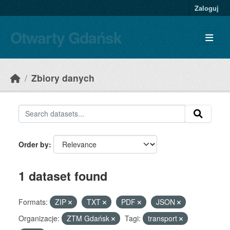
Skip to main content
Zaloguj
Otwarty Gdańsk
Zbiory danych
Order by
1 dataset found
Formats:
ZIP
TXT
PDF
JSON
Organizacje:
ZTM Gdańsk
Tagi:
transport