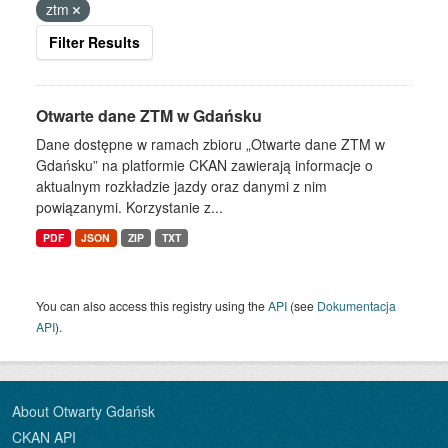
ztm
Filter Results
Otwarte dane ZTM w Gdańsku
Dane dostępne w ramach zbioru „Otwarte dane ZTM w
Gdańsku” na platformie CKAN zawierają informacje o
aktualnym rozkładzie jazdy oraz danymi z nim
powiązanymi. Korzystanie z...
PDF
JSON
ZIP
TXT
You can also access this registry using the
API
(see
Dokumentacja
API
).
About Otwarty Gdańsk
CKAN API