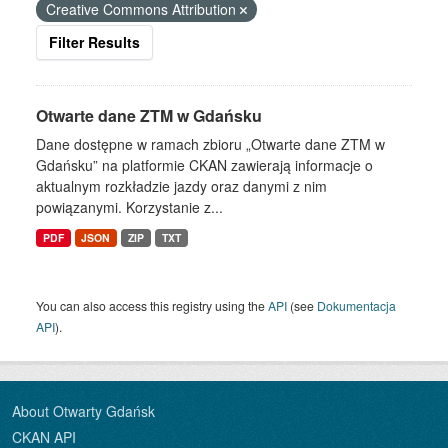
Creative Commons Attribution
Filter Results
Otwarte dane ZTM w Gdańsku
Dane dostępne w ramach zbioru „Otwarte dane ZTM w
Gdańsku” na platformie CKAN zawierają informacje o
aktualnym rozkładzie jazdy oraz danymi z nim
powiązanymi. Korzystanie z...
PDF
JSON
ZIP
TXT
You can also access this registry using the
API
(see
Dokumentacja
API
).
About Otwarty Gdańsk
CKAN API