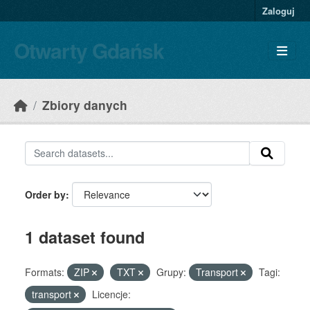
Skip to main content
Zaloguj
Otwarty Gdańsk
Zbiory danych
Order by
1 dataset found
Formats:
ZIP
TXT
Grupy:
Transport
Tagi:
transport
Licencje: