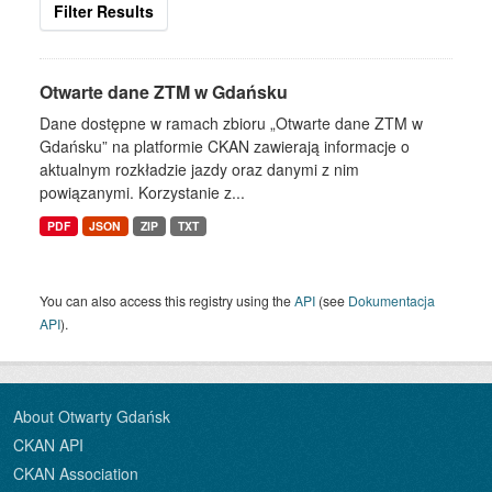
Filter Results
Otwarte dane ZTM w Gdańsku
Dane dostępne w ramach zbioru „Otwarte dane ZTM w
Gdańsku” na platformie CKAN zawierają informacje o
aktualnym rozkładzie jazdy oraz danymi z nim
powiązanymi. Korzystanie z...
PDF
JSON
ZIP
TXT
You can also access this registry using the
API
(see
Dokumentacja
API
).
About Otwarty Gdańsk
CKAN API
CKAN Association