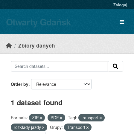
Skip to main content
Zaloguj
Otwarty Gdańsk
Zbiory danych
Order by
1 dataset found
Formats:
ZIP
PDF
Tagi:
transport
rozkłady jazdy
Grupy:
Transport