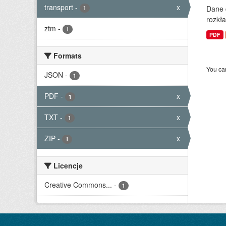
transport
-
x
Dane 
1
rozkła
ztm
-
1
PDF
Formats
You can
JSON
-
1
PDF
-
x
1
TXT
-
x
1
ZIP
-
x
1
Licencje
Creative Commons...
-
1