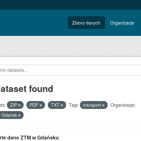
Zbiory danych
Organizacje
dataset found
ts:
ZIP
PDF
TXT
Tagi:
transport
Organizacje:
 Gdańsk
rte dane ZTM w Gdańsku