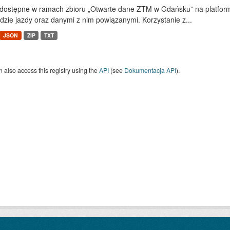
dostępne w ramach zbioru „Otwarte dane ZTM w Gdańsku” na platform
dzie jazdy oraz danymi z nim powiązanymi. Korzystanie z...
JSON
ZIP
TXT
 also access this registry using the
API
(see
Dokumentacja API
).