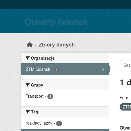
Skip to main content
Otwarty Gdańsk
Zbiory danych
Organizacje
ZTM Gdańsk
-
x
1
1 
Grupy
Transport
-
1
Forma
ZTM
Tagi
rozkłady jazdy
-
1
Otwa