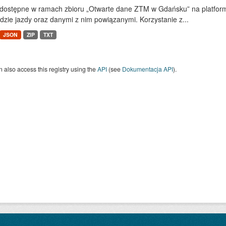
dostępne w ramach zbioru „Otwarte dane ZTM w Gdańsku” na platform
dzie jazdy oraz danymi z nim powiązanymi. Korzystanie z...
JSON
ZIP
TXT
 also access this registry using the
API
(see
Dokumentacja API
).