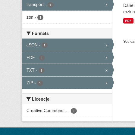
transport
-
x
Dane 
1
rozkła
ztm
-
1
PDF
Formats
You can
JSON
-
x
1
PDF
-
x
1
TXT
-
x
1
ZIP
-
x
1
Licencje
Creative Commons...
-
1