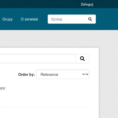
Zaloguj
Grupy
O serwisie
Order by
upy: