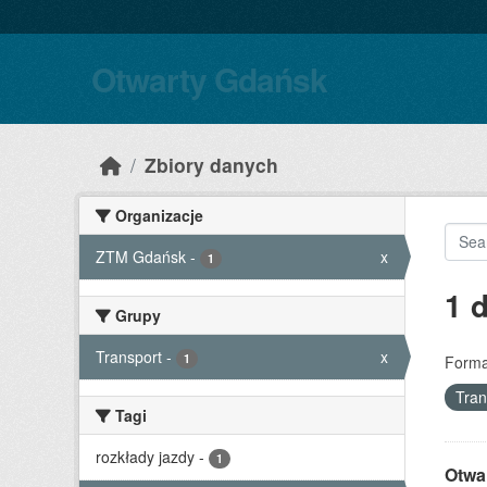
Skip to main content
Otwarty Gdańsk
Zbiory danych
Organizacje
ZTM Gdańsk
-
x
1
1 
Grupy
Transport
-
x
1
Forma
Tran
Tagi
rozkłady jazdy
-
1
Otwa