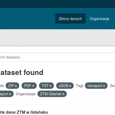
Zbiory danych
Organizacje
dataset found
ts:
ZIP
PDF
TXT
JSON
Tagi:
transport
Gr
sport
Organizacje:
ZTM Gdańsk
rte dane ZTM w Gdańsku