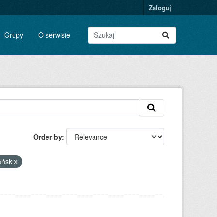
Zaloguj
Grupy
O serwisie
Order by
ańsk