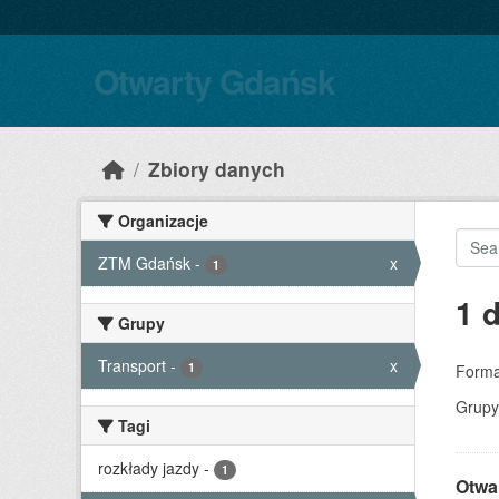
Skip to main content
Otwarty Gdańsk
Zbiory danych
Organizacje
ZTM Gdańsk
-
x
1
1 
Grupy
Transport
-
x
1
Forma
Grupy
Tagi
rozkłady jazdy
-
1
Otwa