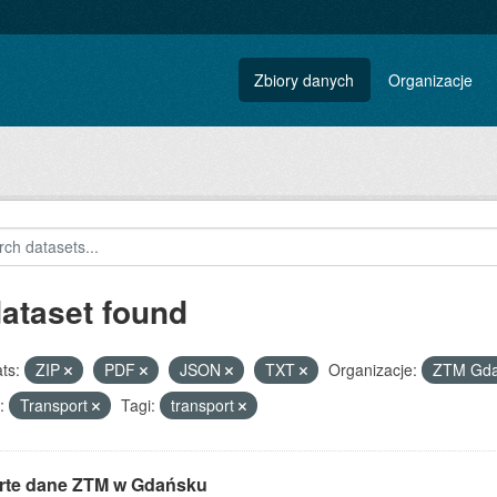
Zbiory danych
Organizacje
dataset found
ts:
ZIP
PDF
JSON
TXT
Organizacje:
ZTM Gd
:
Transport
Tagi:
transport
rte dane ZTM w Gdańsku