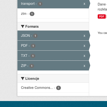
transport
-
x
Dane 
1
rozkła
ztm
-
1
PDF
Formats
You can
JSON
-
x
1
PDF
-
x
1
TXT
-
x
1
ZIP
-
x
1
Licencje
Creative Commons...
-
1