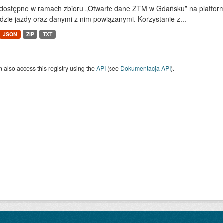
dostępne w ramach zbioru „Otwarte dane ZTM w Gdańsku” na platform
dzie jazdy oraz danymi z nim powiązanymi. Korzystanie z...
JSON
ZIP
TXT
 also access this registry using the
API
(see
Dokumentacja API
).